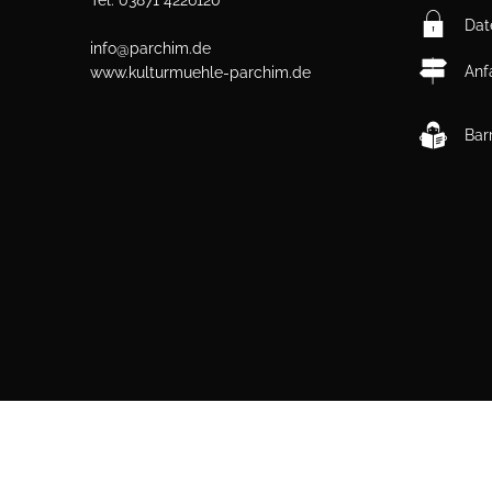
Tel. 03871 4226120
Dat
info@parchim.de
Anf
www.kulturmuehle-parchim.de
Barr