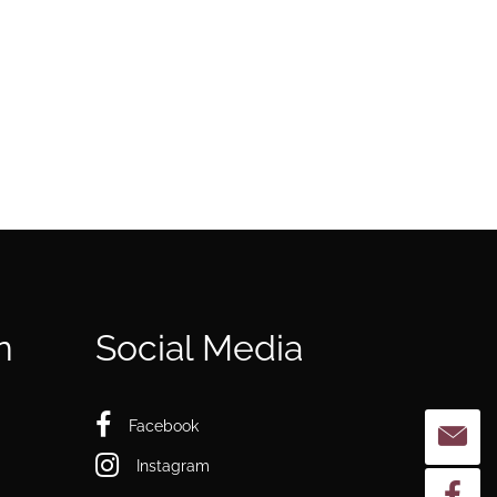
DE
Anfahrt Auto
Anfahrt Bahn
Tickets Theater
n
Social Media
Anfahrt Bus
Tickets Museum
Tickets Führungen
Facebook
Instagram