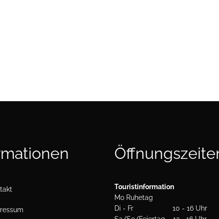
ormation
MAHLWERK
Besuch
Anfahrt
Tickets
rmationen
Öffnungszeite
Historisches
Touristinformation
takt
Impressionen
Mo Ruhetag
Di - Fr 10 - 16 Uhr
ressum
Publikationen