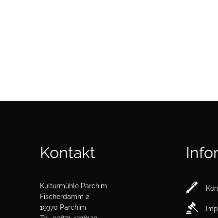
Theater
Museum
Touristinf
Kulturmühle
Parchim
Kontakt
Info
Kulturmühle Parchim
Kon
Fischerdamm 2
19370 Parchim
Imp