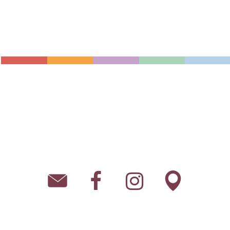
Theater
Museum
Touristinformation
MAHLWERK
Besuch
Anfahrt Auto
Anfahrt
Anfahrt Bahn
Tickets Theater
Tickets
Anfahrt Bus
Tickets Museum
Historisches
Tickets Führungen
Impressionen
Publikationen
Kontakt