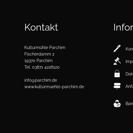
Kontakt
Info
Kulturmühle Parchim
Kon
Fischerdamm 2
19370 Parchim
Imp
Tel. 03871 4226120
Dat
info@parchim.de
Anf
www.kulturmuehle-parchim.de
Barr