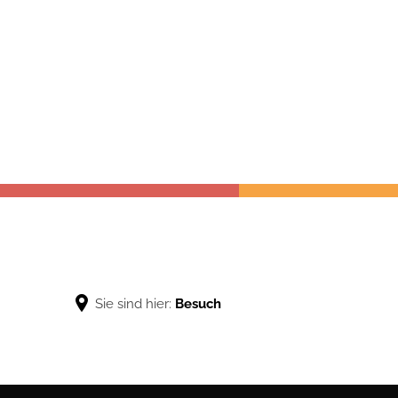
Theater
Museum
Touristinf
Sie sind hier:
Besuch
Besuch