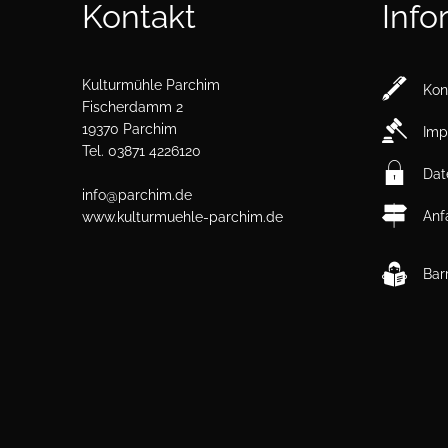
Kontakt
Info
Kulturmühle Parchim
Kon
Fischerdamm 2
19370 Parchim
Imp
Tel. 03871 4226120
Dat
info@parchim.de
Anf
www.kulturmuehle-parchim.de
Barr