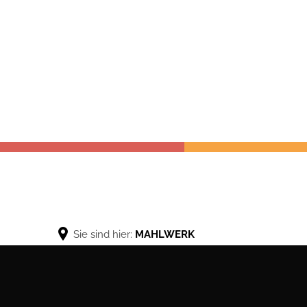
Theater
Museum
Touristinf
Sie sind hier:
MAHLWERK
MAHLWERK